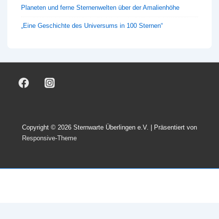
Planeten und ferne Sternenwelten über der Amalienhöhe
„Eine Geschichte des Universums in 100 Sternen“
Copyright © 2026
Sternwarte Überlingen e.V.
| Präsentiert von
Responsive-Theme