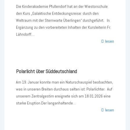
Die Kinderakademie Pfullendorf hat an der Wiestorschule
den Kurs „Galaktische Entdeckungsreise: durch den
Weltraum mit der Sternwarte Überlingen“ durchgeführt. In
Ergänzung zu den vorbereiteten Inhalten der Kursleiterin Fr.
Lähndorff…
Kooperati
lesen
mit
der
Hector
Kinderak
Polarlicht über Süddeutschland
Pfullendor
Am 19. Januar konnte man ein Naturschauspiel beobachten,
was in unseren Breiten durchaus selten ist: Polarlichter. Auf
unserem Zentralgestirn ereignete sich am 18.01.2026 eine
starke Eruption.Der langanhaltende…
Polarlicht
lesen
über
Süddeuts