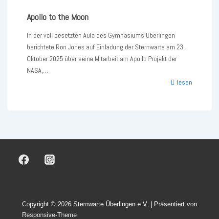
Apollo to the Moon
In der voll besetzten Aula des Gymnasiums Überlingen
berichtete Ron Jones auf Einladung der Sternwarte am 23.
Oktober 2025 über seine Mitarbeit am Apollo Projekt der
NASA,…
Apollo
lesen
to
the
Moon
Copyright © 2026
Sternwarte Überlingen e.V.
| Präsentiert von
Responsive-Theme