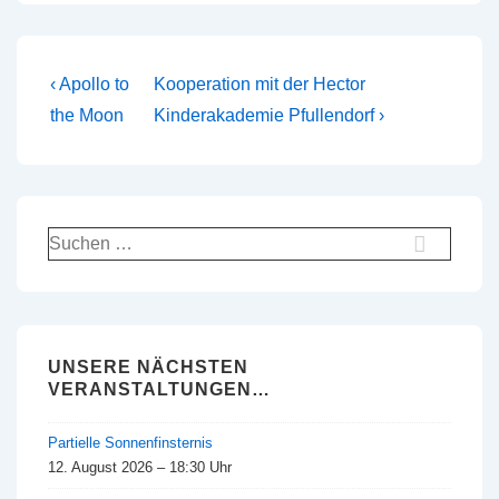
Beitragsnavigation
Vorheriger
Nächster
‹ Apollo to
Kooperation mit der Hector
Beitrag
Beitrag
the Moon
Kinderakademie Pfullendorf ›
ist
ist
Suchen
nach:
UNSERE NÄCHSTEN
VERANSTALTUNGEN…
Partielle Sonnenfinsternis
12. August 2026 – 18:30 Uhr