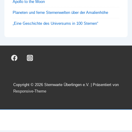
Apollo to the Moon
Planeten und ferne Sternenwelten über der Amalienhöhe
„Eine Geschichte des Universums in 100 Sternen“
Copyright © 2026
Sternwarte Überlingen e.V.
| Präsentiert von
Responsive-Theme