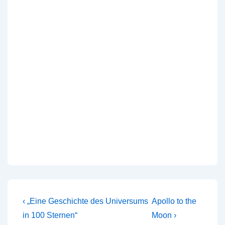
Beitragsnavigation
Vorheriger
Nächster
‹ „Eine Geschichte des Universums
Apollo to the
Beitrag
Beitrag
in 100 Sternen“
Moon ›