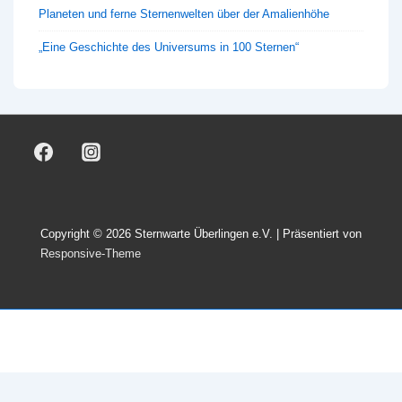
Planeten und ferne Sternenwelten über der Amalienhöhe
„Eine Geschichte des Universums in 100 Sternen“
Copyright © 2026
Sternwarte Überlingen e.V.
| Präsentiert von
Responsive-Theme