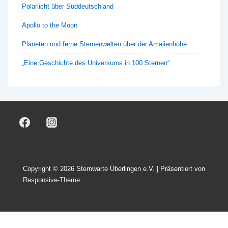
Polarlicht über Süddeutschland
Apollo to the Moon
Planeten und ferne Sternenwelten über der Amalienhöhe
„Eine Geschichte des Universums in 100 Sternen“
Copyright © 2026
Sternwarte Überlingen e.V.
| Präsentiert von
Responsive-Theme